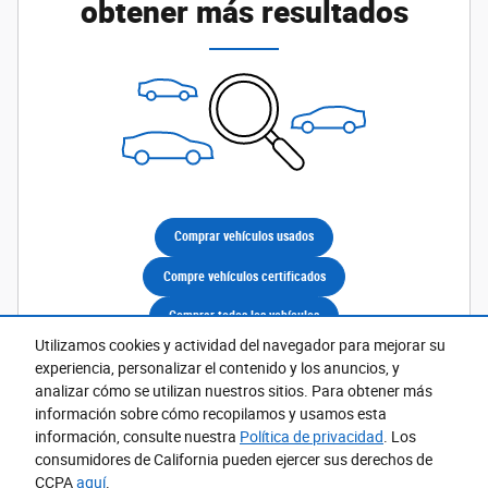
obtener más resultados
Comprar vehículos usados
Compre vehículos certificados
Comprar todos los vehículos
Utilizamos cookies y actividad del navegador para mejorar su
experiencia, personalizar el contenido y los anuncios, y
analizar cómo se utilizan nuestros sitios. Para obtener más
información sobre cómo recopilamos y usamos esta
información, consulte nuestra
Política de privacidad
. Los
consumidores de California pueden ejercer sus derechos de
CCPA
aquí
.
Accesibilidad
BHA
Contacto
Acerca De
Privacidad
Mapa del Sitio