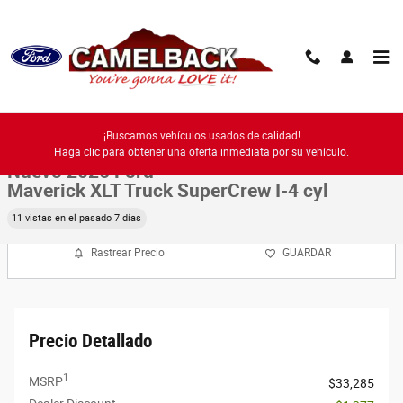
Saltar al contenido principal
New 2026 Ford Photo 1 of 57
1 de 57 Fotos
¡Buscamos vehículos usados de calidad!
Compa
Haga clic para obtener una oferta inmediata por su vehículo.
Nuevo 2026 Ford
Maverick XLT Truck SuperCrew I-4 cyl
11 vistas en el pasado 7 días
Rastrear Precio
GUARDAR
Precio Detallado
1
MSRP
$33,285