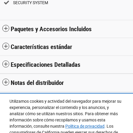
SECURITY SYSTEM
Paquetes y Accesorios Incluidos
Características estándar
Especificaciones Detalladas
Notas del distribuidor
Utilizamos cookies y actividad del navegador para mejorar su
experiencia, personalizar el contenido y los anuncios, y
Ubicado en
analizar cómo se utilizan nuestros sitios. Para obtener más
Camelback Ford
información sobre cómo recopilamos y usamos esta
Detalles de Ubicación
Sitio web
información, consulte nuestra
Política de privacidad
. Los
consumidores de California pueden ejercer sus derechos de