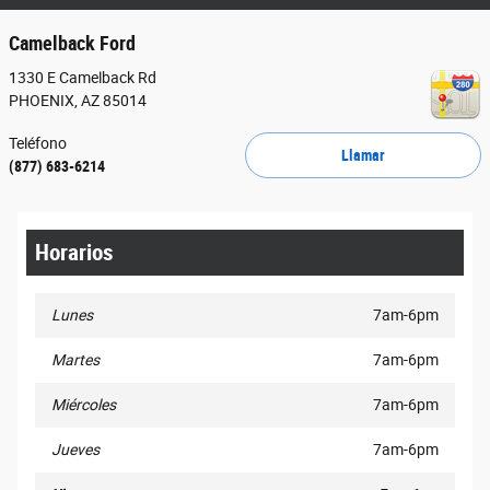
Camelback Ford
1330 E Camelback Rd
PHOENIX
,
AZ
85014
Teléfono
Llamar
(877) 683-6214
Horarios
Lunes
7am-6pm
Martes
7am-6pm
Miércoles
7am-6pm
Jueves
7am-6pm