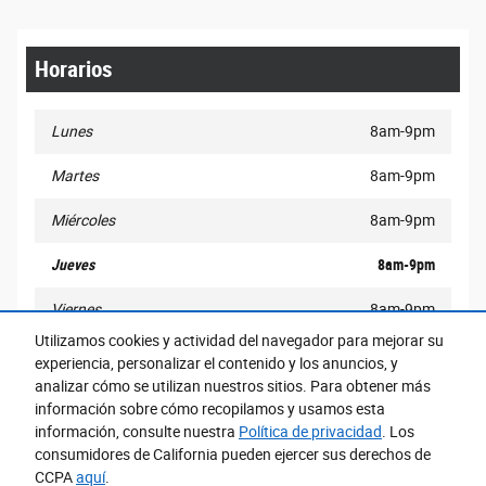
Horarios
Lunes
8am-9pm
Martes
8am-9pm
Miércoles
8am-9pm
Jueves
8am-9pm
Viernes
8am-9pm
Utilizamos cookies y actividad del navegador para mejorar su
Sábado
8am-9pm
experiencia, personalizar el contenido y los anuncios, y
analizar cómo se utilizan nuestros sitios. Para obtener más
Domingo
10am-6pm
información sobre cómo recopilamos y usamos esta
información, consulte nuestra
Política de privacidad
. Los
consumidores de California pueden ejercer sus derechos de
CCPA
aquí
.
Accesibilidad
BHA
Contacto
Acerca De
Privacidad
Mapa del Sitio