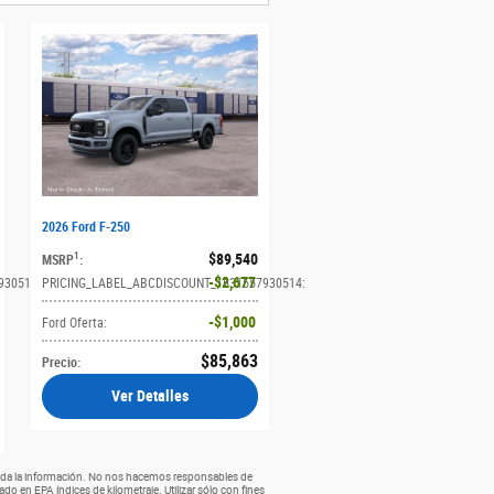
2026 Ford F-250
$89,540
1
MSRP
:
$2,677
930514
:
PRICING_LABEL_ABCDISCOUNT_1631557930514
:
$1,000
Ford Oferta
:
$85,863
Precio
:
Ver Detalles
e toda la información. No nos hacemos responsables de
do en EPA índices de kilometraje. Utilizar sólo con fines