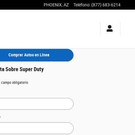
PHOENIX
,
AZ
Teléfono
:
(877) 683-6214
Comprar Autos en Línea
ta Sobre Super Duty
n campo obligatorio
*