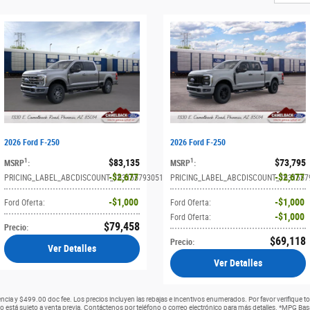
2026 Ford F-250
2026 Ford F-250
$83,135
$73,795
1
1
MSRP
:
MSRP
:
$2,677
$2,677
4
:
PRICING_LABEL_ABCDISCOUNT_1631557930514
:
PRICING_LABEL_ABCDISCOUNT_1631557
$1,000
$1,000
Ford Oferta
:
Ford Oferta
:
$1,000
Ford Oferta
:
$79,458
Precio
:
$69,118
Precio
:
Ver Detalles
Ver Detalles
cencia y $499.00 doc fee. Los precios incluyen las rebajas e incentivos enumerados. Por favor verifiqu
rio está sujeto a venta previa. Contáctenos por teléfono o correo electrónico para más detalles. *MPG Basa