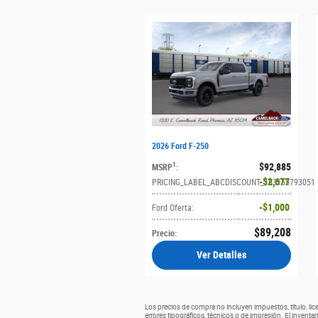
2026 Ford F-250
$92,885
1
MSRP
:
$2,677
PRICING_LABEL_ABCDISCOUNT_163155793051
$1,000
Ford Oferta
:
$89,208
Precio
:
Ver Detalles
Los precios de compra no incluyen impuestos, título, li
errores tipográficos, técnicos o de impresión. El inventa