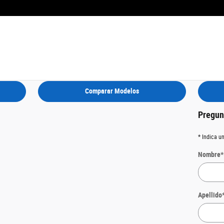
_MODEL_REVIEW___1_PAGE_TITLE
Comparar Modelos
Pregun
* Indica u
Nombre
*
Apellido