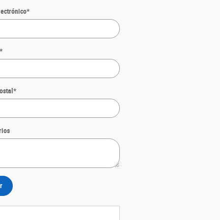
lectrónico
*
*
ostal
*
rios
r