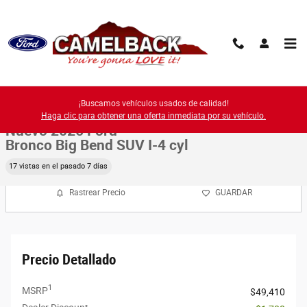
Saltar al contenido principal
New 2026 Ford Photo 1 of 58
1 de 58 Fotos
¡Buscamos vehículos usados de calidad!
Compa
Haga clic para obtener una oferta inmediata por su vehículo.
Nuevo 2026 Ford
Bronco Big Bend SUV I-4 cyl
17 vistas en el pasado 7 días
Rastrear Precio
GUARDAR
Precio Detallado
1
MSRP
$49,410