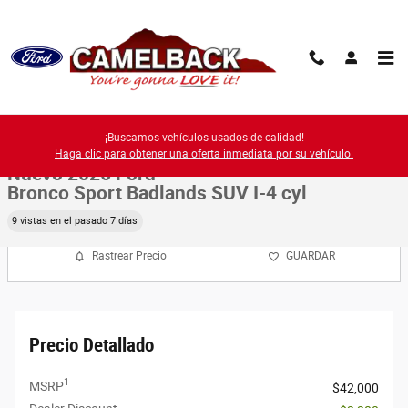
Saltar al contenido principal
New 2026 Ford Photo 1 of 54
1 de 54 Fotos
¡Buscamos vehículos usados de calidad!
Compa
Haga clic para obtener una oferta inmediata por su vehículo.
Nuevo 2026 Ford
Bronco Sport Badlands SUV I-4 cyl
9 vistas en el pasado 7 días
Rastrear Precio
GUARDAR
Precio Detallado
1
MSRP
$42,000