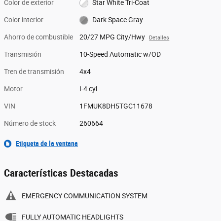
Color de exterior
Star White Tri-Coat
Color interior
Dark Space Gray
Ahorro de combustible
20/27 MPG City/Hwy
Detalles
Transmisión
10-Speed Automatic w/OD
Tren de transmisión
4x4
Motor
I-4 cyl
VIN
1FMUK8DH5TGC11678
Número de stock
260664
Etiqueta de la ventana
Características Destacadas
EMERGENCY COMMUNICATION SYSTEM
FULLY AUTOMATIC HEADLIGHTS