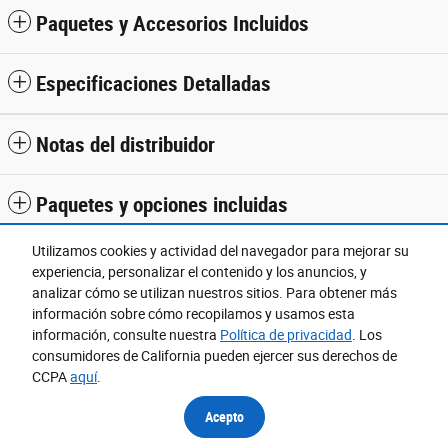
Paquetes y Accesorios Incluidos
Especificaciones Detalladas
Notas del distribuidor
Paquetes y opciones incluidas
Utilizamos cookies y actividad del navegador para mejorar su
experiencia, personalizar el contenido y los anuncios, y
analizar cómo se utilizan nuestros sitios. Para obtener más
Ubicado en
información sobre cómo recopilamos y usamos esta
Detalles de Ubicación
Sitio web
información, consulte nuestra
Política de privacidad
. Los
consumidores de California pueden ejercer sus derechos de
CCPA
aquí
.
Accesibilidad
BHA
Contacto
Acerca De
Privacidad
Mapa del Sitio
Términos y Condiciones
Acepto
Copyright © 2026 FordDirect