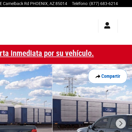
E Camelback Rd
PHOENIX
,
AZ
85014
Teléfono
:
(877) 683-6214
rta inmediata por su vehículo.
Compartir