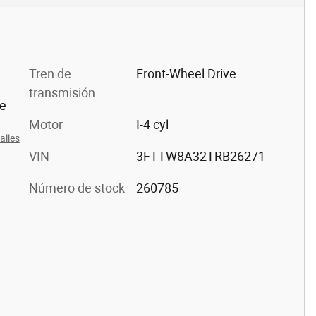
Tren de
Front-Wheel Drive
transmisión
te
Motor
I-4 cyl
alles
VIN
3FTTW8A32TRB26271
Número de stock
260785