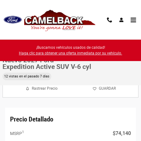
Saltar al contenido principal
New 2027 Ford Photo 1 of 54
1 de 54 Fotos
¡Buscamos vehículos usados de calidad!
Compa
Haga clic para obtener una oferta inmediata por su vehículo.
Nuevo 2027 Ford
Expedition Active SUV V-6 cyl
12 vistas en el pasado 7 días
Rastrear Precio
GUARDAR
Precio Detallado
1
$74,140
MSRP