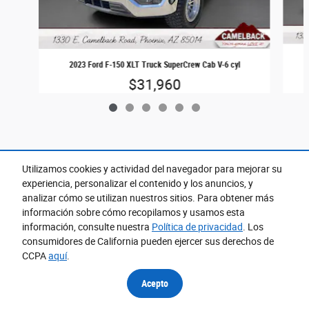
2023 Ford F-150 XLT Truck SuperCrew Cab V-6 cyl
$31,960
Utilizamos cookies y actividad del navegador para mejorar su
experiencia, personalizar el contenido y los anuncios, y
Ubicado en
analizar cómo se utilizan nuestros sitios. Para obtener más
Camelback Ford
información sobre cómo recopilamos y usamos esta
Detalles de Ubicación
Sitio web
información, consulte nuestra
Política de privacidad
. Los
consumidores de California pueden ejercer sus derechos de
CCPA
aquí
.
Accesibilidad
BHA
Contacto
Acerca De
Privacidad
Mapa del Sitio
Términos y Condiciones
Acepto
Copyright © 2026 FordDirect