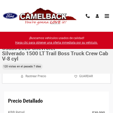
Saltar al contenido principal
Used 2023 Chevrolet Photo 1 of 35
1 de 35 Fotos
¡Buscamos vehículos usados de calidad!
Compa
Haga clic para obtener una oferta inmediata por su vehículo.
Usado 2023 Chevrolet
Silverado 1500 LT Trail Boss Truck Crew Cab
V-8 cyl
120 vistas en el pasado 7 días
Rastrear Precio
GUARDAR
Precio Detallado
KBB Retail
$39,090